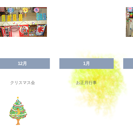
12月
1月
クリスマス会
お正月行事