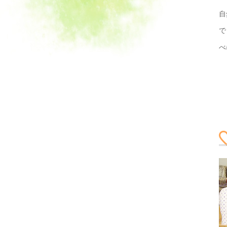
自
で
べ