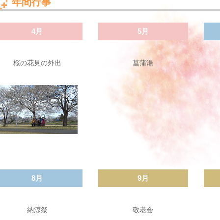
年間行事
4月
5月
桜の花見の外出
菖蒲湯
8月
9月
納涼祭
敬老会