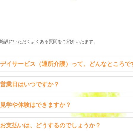
施設にいただくよくある質問をご紹介いたます。
デイサービス（通所介護）って、どんなところで
デイサービスとは、在宅での介護を必要とされる方が、多くの高齢
営業日はいつですか？
度を高く維持していかれるよう支援する施設です。 入浴や食事、
月曜日から金曜日の8：30～17：30になります。
ことで、ご家族の負担軽減介護保険サービスです。
見学や体験はできますか？
前もって日時のご予約いただくことで施設のご紹介をさせていただ
お支払いは、どうするのでしょうか？
また、お食事代（500円）のみで体験利用も可能です。