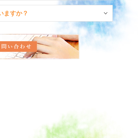
いますか？
番に廻って行きます。
。